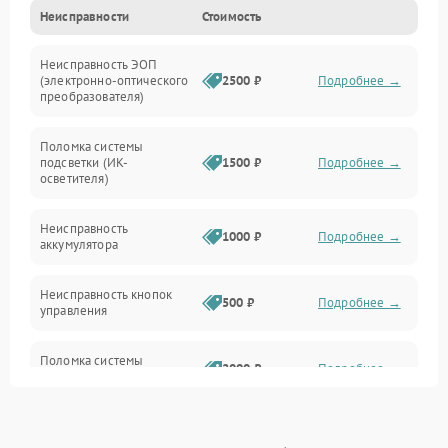
Неисправности
Стоимость
Механические повреждения
Неисправность ЭОП
Неисправность управления
(электронно-оптического
2500 ₽
Подробнее →
преобразователя)
Прочие неисправности
Поломка системы
подсветки (ИК-
1500 ₽
Подробнее →
Оптика
осветителя)
Неисправность
1000 ₽
Подробнее →
аккумулятора
Неисправность кнопок
500 ₽
Подробнее →
управления
Поломка системы
2000 ₽
Подробнее →
стабилизации
Повреждение системы
1000 ₽
Подробнее →
защиты от перегрузок