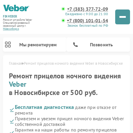
+7 (383) 377-72-09
Ежедневно с 9:00 до 21:00
FIX-VEBER
+7 (800) 101-01-54
Ремонт устройств Veber
Специализированный
Звонок бесплатный по РФ
cервисный центр г.
Новосибирск
Мы ремонтируем
Позвонить
Главная
Ремонт прицелов ночного видения Veber в Новосибирске
Ремонт прицелов ночного видения
Veber
Ремонт оптических прицелов Veber
Ремонт цифровых биноклей Veber
Ремонт лазерных дальномеров Veber
в Новосибирске от 500 руб.
Бесплатная диагностика
даже при отказе от
ремонта
Привезем и увезем прицел ночного видения Veber
собственной доставкой
Гарантия на наши работы по ремонту прицелов