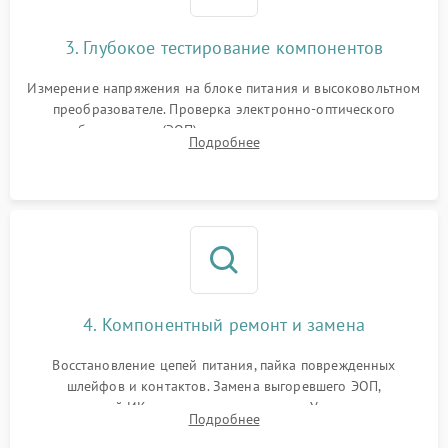
3. Глубокое тестирование компонентов
Измерение напряжения на блоке питания и высоковольтном
преобразователе. Проверка электронно-оптического
преобразователя (ЭОП) на стенде на предмет эмиссии,
Подробнее
шумов и засветок. Диагностика микросхем цифровых
моделей под микроскопом.
4. Компонентный ремонт и замена
Восстановление цепей питания, пайка поврежденных
шлейфов и контактов. Замена выгоревшего ЭОП,
неисправной ИК-подсветки или матрицы. Ультразвуковая
Подробнее
очистка плат и удаление загрязнений с линз объектива и