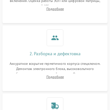
включения. Оценка работы ЭОП или цифровой матрицы,
проверка встроенной ИК-подсветки и механизма выверки
Подробнее
прицельной сетки. Выявление видимых дефектов оптики и
артефактов изображения.
2. Разборка и дефектовка
Аккуратное вскрытие герметичного корпуса спецключом.
Демонтаж электронного блока, высоковольтного
преобразователя и оптической системы. Осмотр контактов
Подробнее
на окисление и проверка целостности уплотнительных
колец влагозащиты.