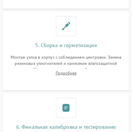
окуляра спецрастворами.
5. Сборка и герметизация
Монтаж узлов в корпус с соблюдением центровки. Замена
резиновых уплотнителей и нанесение влагозащитной
смазки. Заполнение внутреннего объема прицела
Подробнее
осушенным азотом для предотвращения запотевания оптики
при перепадах температур.
6. Финальная калибровка и тестирование