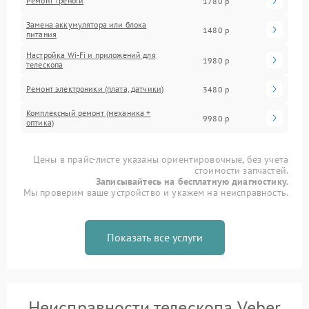
Ремонт треноги
1780 р
Замена аккумулятора или блока
1480 р
питания
Настройка Wi-Fi и приложений для
1980 р
телескопа
Ремонт электроники (плата, датчики)
3480 р
Комплексный ремонт (механика +
9980 р
оптика)
Цены в прайс-листе указаны ориентировочные, без учета
стоимости запчастей.
Записывайтесь на бесплатную диагностику.
Мы проверим ваше устройство и укажем на неисправность.
Показать все услуги
Неисправности телескопа Veber