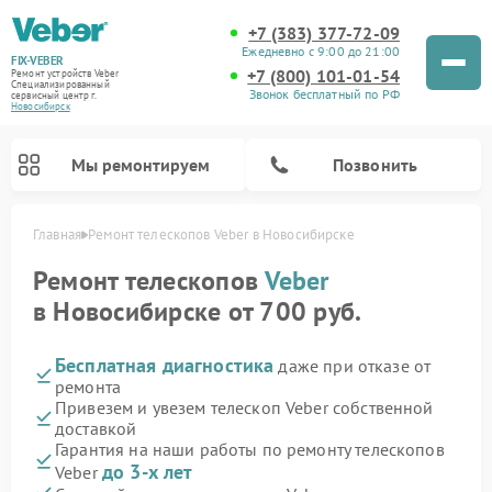
+7 (383) 377-72-09
Ежедневно с 9:00 до 21:00
FIX-VEBER
+7 (800) 101-01-54
Ремонт устройств Veber
Специализированный
Звонок бесплатный по РФ
cервисный центр г.
Новосибирск
Мы ремонтируем
Позвонить
Главная
Ремонт телескопов Veber в Новосибирске
Ремонт телескопов
Veber
в Новосибирске от 700 руб.
Ремонт прицелов ночного видения Veber
Ремонт оптических прицелов Veber
Ремонт цифровых биноклей Veber
Ремонт лазерных дальномеров Veber
Бесплатная диагностика
даже при отказе от
ремонта
Привезем и увезем телескоп Veber собственной
доставкой
Гарантия на наши работы по ремонту телескопов
до 3-х лет
Veber